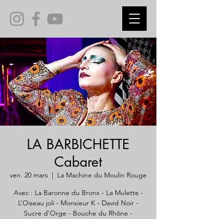
LA BARBICHETTE
Cabaret
ven. 20 mars
  |  
La Machine du Moulin Rouge
Avec : La Baronne du Bronx - La Mulette -
L’Oiseau joli - Monsieur K - David Noir -
Sucre d’Orge - Bouche du Rhône -