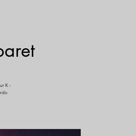
S
aret
ur K -
ardo