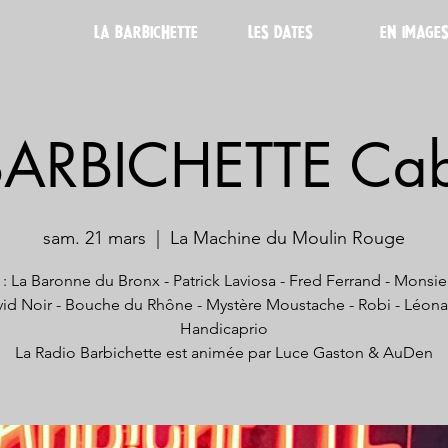
LA BARBICHETTE
LES DATES
EN IMAGE
BARBICHETTE Cab
sam. 21 mars
  |  
La Machine du Moulin Rouge
: La Baronne du Bronx - Patrick Laviosa - Fred Ferrand - Monsie
id Noir - Bouche du Rhône - Mystère Moustache - Robi - Léon
Handicaprio