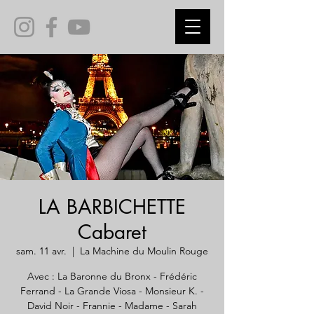
LA BARBICHETTE
Cabaret
sam. 11 avr.
  |  
La Machine du Moulin Rouge
Avec : La Baronne du Bronx - Frédéric
Ferrand - La Grande Viosa - Monsieur K. -
David Noir - Frannie - Madame - Sarah