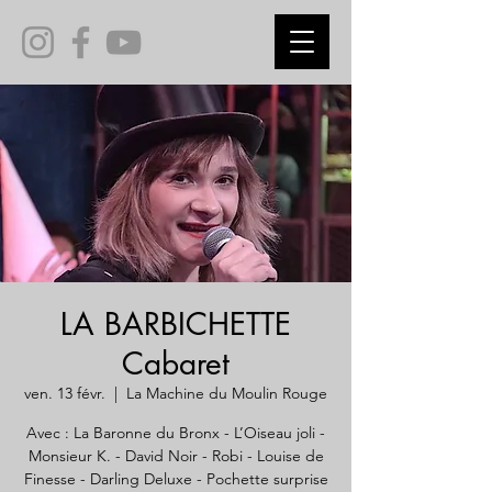
LA BARBICHETTE
Cabaret
ven. 13 févr.
  |  
La Machine du Moulin Rouge
Avec : La Baronne du Bronx - L’Oiseau joli -
Monsieur K. - David Noir - Robi - Louise de
Finesse - Darling Deluxe - Pochette surprise