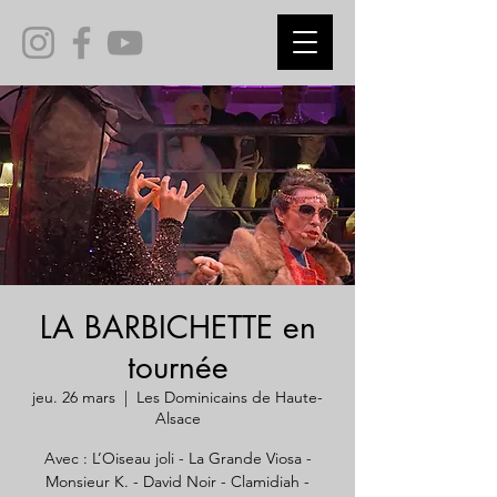
LA BARBICHETTE en
tournée
jeu. 26 mars
  |  
Les Dominicains de Haute-
Alsace
Avec : L’Oiseau joli - La Grande Viosa -
Monsieur K. - David Noir - Clamidiah -