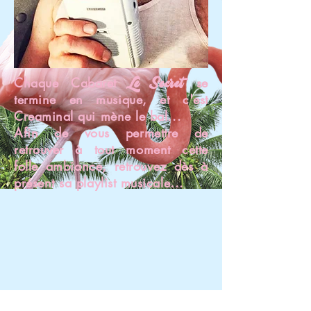
Le Secret
Chaque Cabaret
se
termine en musique, et c'est
Creaminal qui mène le bal...
Afin de vous permettre de
retrouver à tout moment cette
folle ambiance, retrouvez dès à
présent sa playlist musicale...