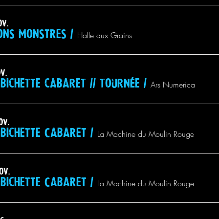
ov.
ons monstres
/
Halle aux Grains
ov.
bichette cabaret // tournée
/
Ars Numerica
ov.
bichette Cabaret
/
La Machine du Moulin Rouge
ov.
bichette Cabaret
/
La Machine du Moulin Rouge