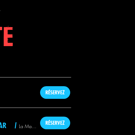
S
TE
Réservez
Réservez
Les 40 ans de "C'est la ouate" rendent folle La Barbichette cabaret
/
La Machine du Moulin Rouge