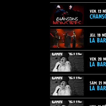
ven. 13 n
Chans
jeu. 19 n
La bar
ven. 20 n
La Bar
sam. 21 n
La bar