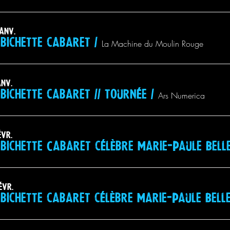
anv.
bichette cabaret
/
La Machine du Moulin Rouge
anv.
bichette cabaret // tournée
/
Ars Numerica
évr.
bichette Cabaret célèbre Marie-Paule Bell
évr.
bichette cabaret célèbre Marie-Paule Bell