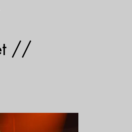
S
et //