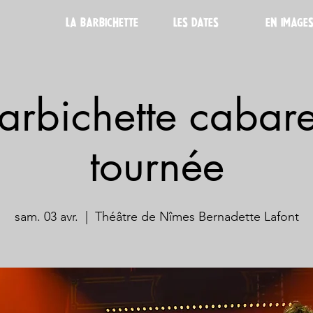
LA BARBICHETTE
LES DATES
EN IMAGE
arbichette cabar
tournée
sam. 03 avr.
  |  
Théâtre de Nîmes Bernadette Lafont