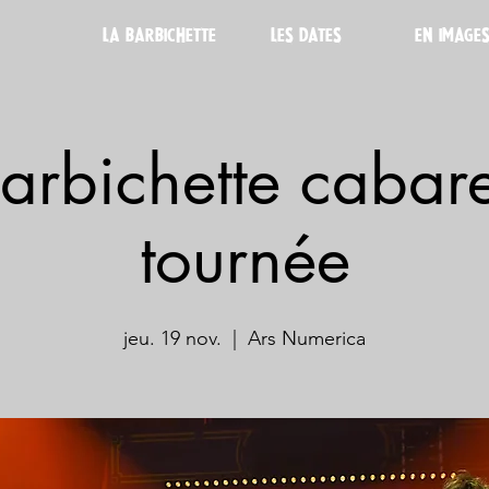
LA BARBICHETTE
LES DATES
EN IMAGE
arbichette cabar
tournée
jeu. 19 nov.
  |  
Ars Numerica