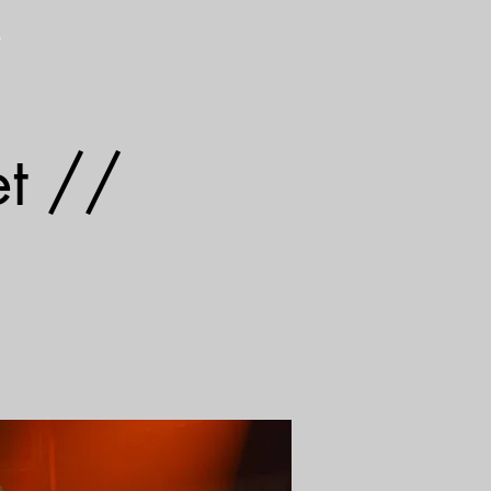
S
et //