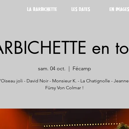
LA BARBICHETTE
LES DATES
EN IMAGE
ARBICHETTE en to
sam. 04 oct.
  |  
Fécamp
'Oiseau joli - David Noir - Monsieur K. - La Chatignolle - Jeanne