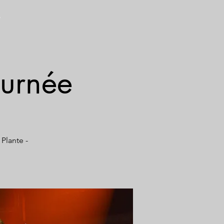
S
urnée
 Plante -