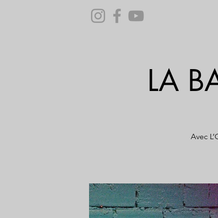
LA B
Avec L’