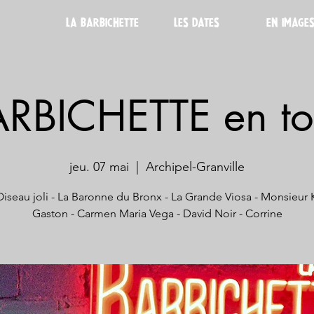
LA BARBICHETTE
LES DATES
EN IMAGE
ARBICHETTE en to
jeu. 07 mai
  |  
Archipel-Granville
Oiseau joli - La Baronne du Bronx - La Grande Viosa - Monsieur K
Gaston - Carmen Maria Vega - David Noir - Corrine