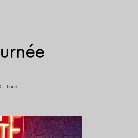
S
urnée
. - Luce