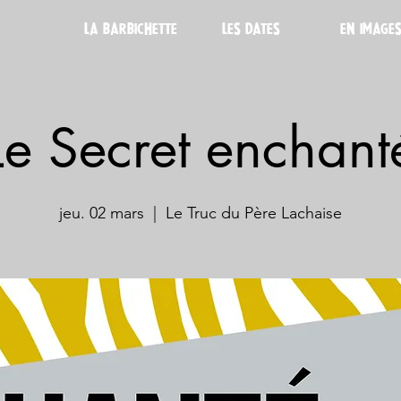
LA BARBICHETTE
LES DATES
EN IMAGE
Le Secret enchant
jeu. 02 mars
  |  
Le Truc du Père Lachaise