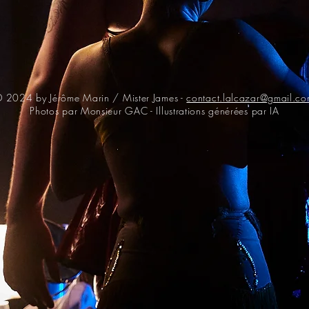
 2024 by Jérôme Marin / Mister James -
contact.lalcazar@gmail.c
Photos par Monsieur GAC - Illustrations générées par IA