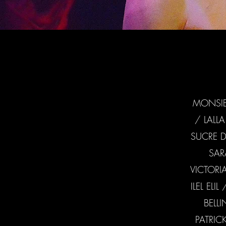
MONSIEU
/ LALL
SUCRE D
SAR
VICTORI
ILEL EL
BELL
PATRIC