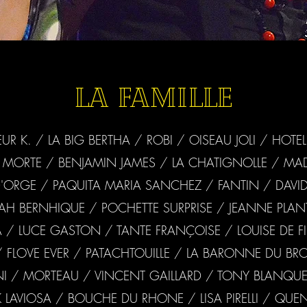
LA FAMILLE
R K. / LA BIG BERTHA / ROBI / OISEAU JOLI / HOTEL 
A MORTE / BENJAMIN JAMES / LA CHATIGNOLLE / M
'ORGE / PAQUITA MARIA SANCHEZ / FANTIN / DAVI
AH BERNHIQUE / POCHETTE SURPRISE / JEANNE PLAN
A / LUCE GASTON / TANTE FRANÇOISE / LOUISE DE F
IL / FLOVE EVER / PATACHTOUILLE / LA BARONNE DU BR
INI / MORTEAU / VINCENT GAILLARD / TONY BLANQUE
K LAVIOSA / BOUCHE DU RHONE / LISA PIRELLI / QUEN