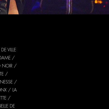
DE VILLE
ADAME /
D NOIR /
TE /
INESSE /
ONX / LA
TTE /
ELLE DE